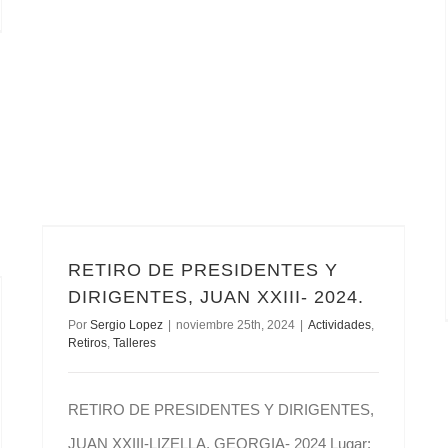
RETIRO DE PRESIDENTES Y DIRIGENTES, JUAN XXIII- 2024.
RETIRO DE PRESIDENTES Y
DIRIGENTES, JUAN XXIII- 2024.
Por
Sergio Lopez
|
noviembre 25th, 2024
|
Actividades
,
Retiros
,
Talleres
RETIRO DE PRESIDENTES Y DIRIGENTES,
JUAN XXIII-LIZELLA, GEORGIA- 2024 Lugar: