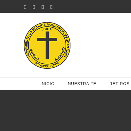
Saltar
Facebook
Twitter
YouTube
Correo
electrónico
al
contenido
INICIO
NUESTRA FE
RETIROS