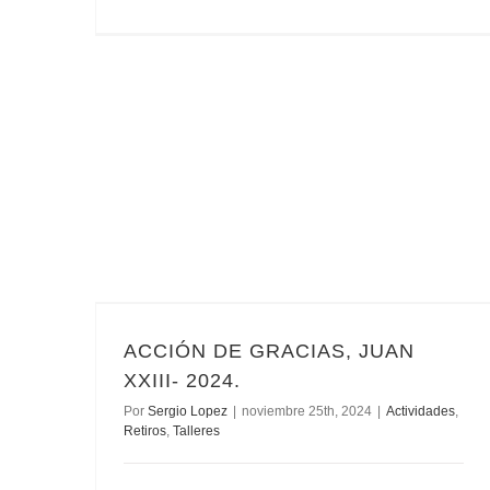
ACCIÓN DE GRACIAS, JUAN XXIII- 2024.
ACCIÓN DE GRACIAS, JUAN
XXIII- 2024.
Por
Sergio Lopez
|
noviembre 25th, 2024
|
Actividades
,
Retiros
,
Talleres