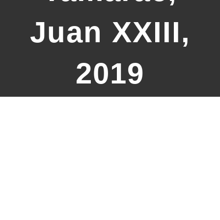
Juan XXIII,
2019
Ver
imagen
más
grande