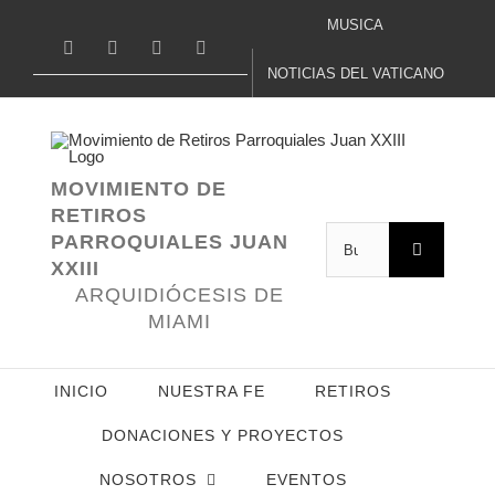
Saltar
MUSICA
Facebook
Twitter
YouTube
Correo
al
electrónico
NOTICIAS DEL VATICANO
contenido
MOVIMIENTO DE
RETIROS
Buscar:
PARROQUIALES JUAN
XXIII
ARQUIDIÓCESIS DE
MIAMI
INICIO
NUESTRA FE
RETIROS
DONACIONES Y PROYECTOS
NOSOTROS
EVENTOS