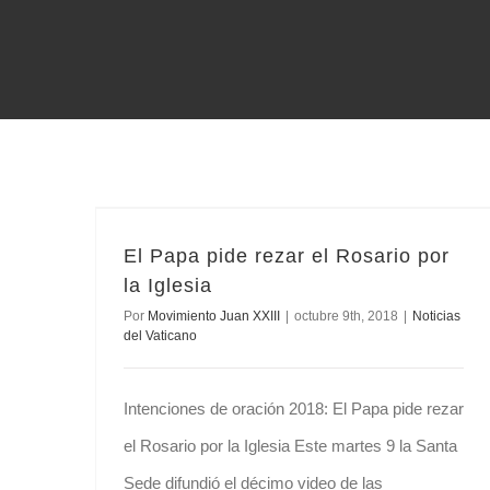
El Papa pide rezar el Rosario por la Iglesia
El Papa pide rezar el Rosario por
la Iglesia
Por
Movimiento Juan XXIII
|
octubre 9th, 2018
|
Noticias
del Vaticano
Intenciones de oración 2018: El Papa pide rezar
el Rosario por la Iglesia Este martes 9 la Santa
Sede difundió el décimo video de las