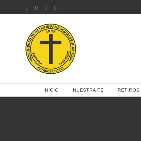
Saltar
Facebook
Twitter
YouTube
Correo
electrónico
al
contenido
INICIO
NUESTRA FE
RETIROS