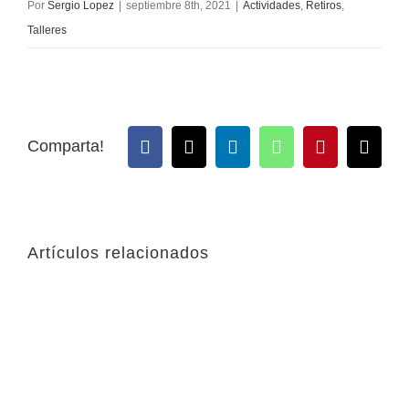
Por
Sergio Lopez
|
septiembre 8th, 2021
|
Actividades
,
Retiros
,
Talleres
Comparta!
Facebook
Twitter
LinkedIn
WhatsApp
Pinterest
Corre
electr
Artículos relacionados