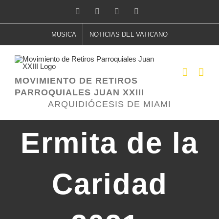
Saltar
Facebook
Twitter
YouTube
Correo
electrónico
al
MUSICA
NOTICIAS DEL VATICANO
contenido
MOVIMIENTO DE RETIROS
PARROQUIALES JUAN XXIII
ARQUIDIÓCESIS DE MIAMI
Ermita de la
Caridad